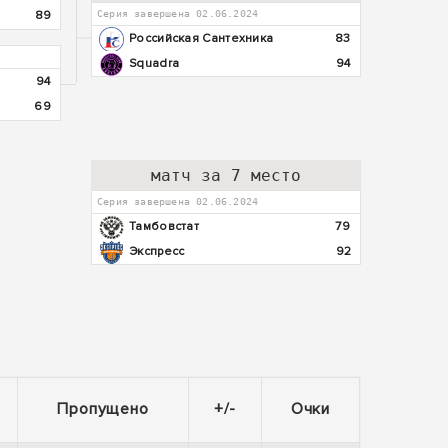
89
Серия завершена 02.06.2024
Российская Сантехника
83
Squadra
94
94
69
матч за 7 место
Серия завершена 02.06.2024
Тамбовстат
79
Экспресс
92
Пропущено
+/-
Очки