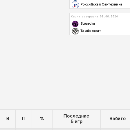
Российская Сантехника
Серия завершена 01.06.2024
Squadra
Тамбовстат
Последние
В
П
%
Забито
5 игр