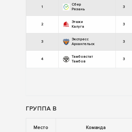
Сбер
1
3
Рязань
Этажи
2
3
Калуга
Экспресс
3
3
Архангельск
Тамбовстат
4
3
Тамбов
ГРУППА В
Место
Команда