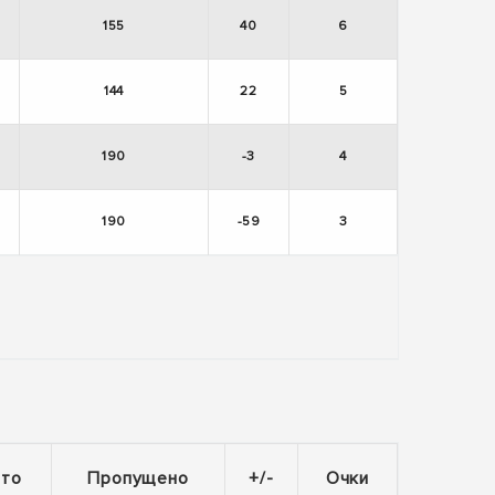
155
40
6
144
22
5
190
-3
4
190
-59
3
ито
Пропущено
+/-
Очки