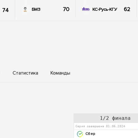
70
62
74
БМЗ
КС-Русь-КГУ
ы
Статистика
Команды
1/2 финала
Серия завершена 01.06.2024
Сбер