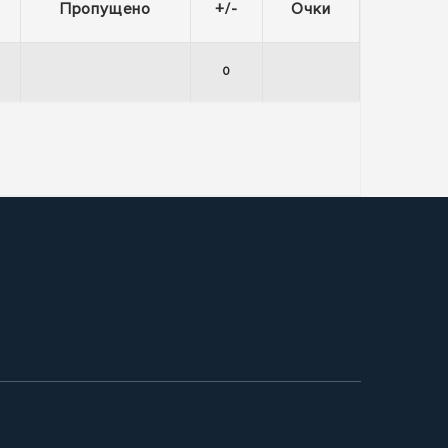
Пропущено
+/-
Очки
0