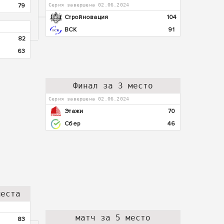
79
Серия завершена 02.06.2024
Стройновация
104
ВСК
91
82
63
Финал за 3 место
Серия завершена 02.06.2024
Этажи
70
Сбер
46
места
матч за 5 место
83