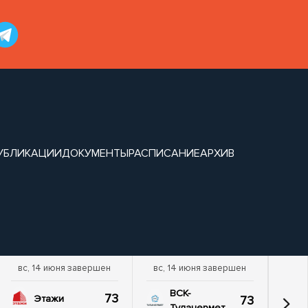
УБЛИКАЦИИ
ДОКУМЕНТЫ
РАСПИСАНИЕ
АРХИВ
вс, 14 июня завершен
вс, 14 июня завершен
ВСК-
73
73
Этажи
Тулачермет