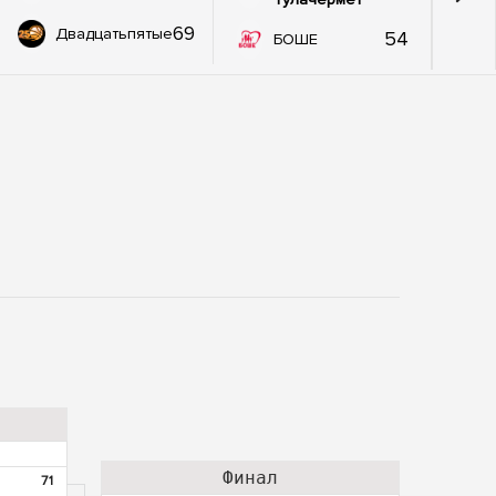
69
Двадцатьпятые
54
БОШЕ
Финал
71