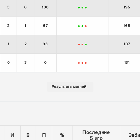
3
0
100
195
+
+
+
2
1
67
166
+
+
-
1
2
33
187
-
-
+
0
3
0
131
-
-
-
Последние
И
В
П
%
Заб
5 игр