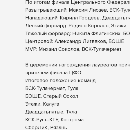
По итогам финала Центрального Федерал
Разыгрывающий: Максим Лисаев, ВСК-Тул
Нападающий: Кирилл Гордеев, Двадцатьп
Легкий форвард: Родион Королев, Этажи
Тяжелый форвард: Никита Флигинских, Б
Центровой: Александр Литвяков, БОШЕ
MVP: Михаил Соколов, ВСК-Тулачермет
В церемонии награждения лауреатов прин
зрителем финала ЦФО.
Итоговое положение команд
ВСК-Тулачермет, Тула
БОШЕ, Старый Оскол
Этажи, Калуга
Двадцатьпятые, Тула
КСК-Русь-КГУ, Кострома
СберЛиК, Рязань