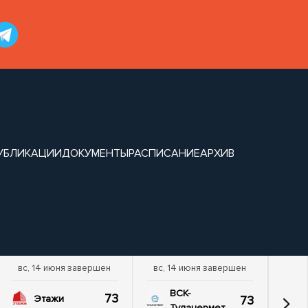
УБЛИКАЦИИ
ДОКУМЕНТЫ
РАСПИСАНИЕ
АРХИВ
вс, 14 июня завершен
вс, 14 июня завершен
ВСК-
73
73
Этажи
Тулачермет