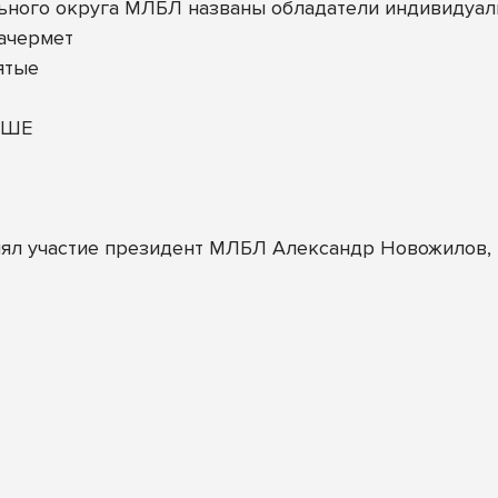
ьного округа МЛБЛ названы обладатели индивидуал
ачермет
ятые
ОШЕ
ял участие президент МЛБЛ Александр Новожилов, к