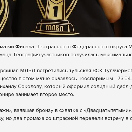
ли матчи Финала Центрального Федерального округа
анд. География участников получилась максимально 
рфинал МЛБЛ встретились тульская ВСК-Тулачермет
щество в этом матче оказалось неоспоримым - 73:54.
хаилу Соколову, который оформил солидный дабл-даб
рнире занимает второе место.
жи», взявшая бронзу в схватке с «Двадцатьпятыми».
у, но два промаха со штрафной перевели встречу в о