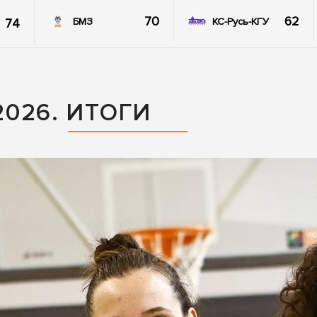
70
62
74
БМЗ
КС-Русь-КГУ
026. ИТОГИ