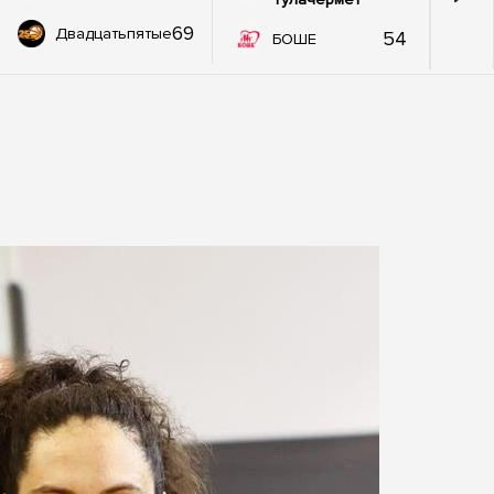
69
Двадцатьпятые
54
БОШЕ