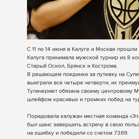
С 11 по 14 июня в Калуге и Москве прош
Калуга принимала мужской турнир из 8 ком
Старый Оскол, Брянск и Кострома.
В решающем поединке за путевку на Супе
выиграли все четыре четверти, их преиму
Тулачермет обязана своему центровому Ми
шлейфом красивых и громких побед на ту
Порадовала калужан местная команда «Эта
был шанс завершить встречу в свою польз
на ошибку и победили со счетом 73:69.