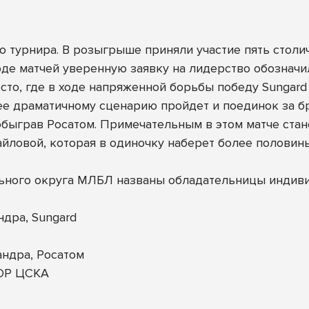
 турнира. В розыгрыше приняли участие пять столич
оде матчей уверенную заявку на лидерство обознач
сто, где в ходе напряженной борьбы победу Sungar
ее драматичному сценарию пройдет и поединок за бр
 обыграв Росатом. Примечательным в этом матче ст
вой, которая в одиночку наберет более половины 
ьного округа МЛБЛ названы обладательницы индив
дра, Sungard
ндра, Росатом
ОР ЦСКА